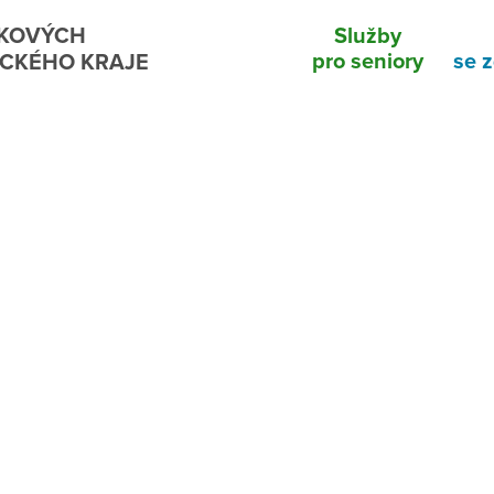
VKOVÝCH
Služby
pro seniory
se 
CKÉHO KRAJE